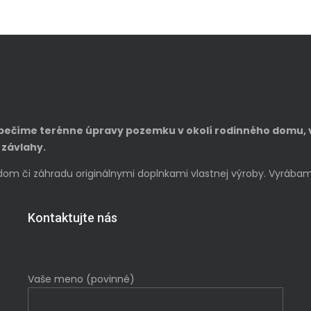
pečíme terénne úpravy pozemku v okolí rodinného domu, 
 závlahy.
áš dom či záhradu originálnymi doplnkami vlastnej výroby. Vyrá
Kontaktujte nás
Vaše meno (povinné)