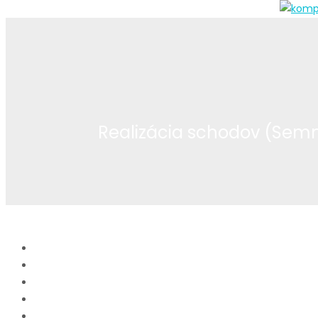
0905 713 363
objednavky@komplexneupravyzahrad.sk
binjaitoto
Realizácia schodov (Semm