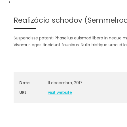
Realizácia schodov (Semmelrock
Suspendisse potenti Phasellus euismod libero in neque m
Vivamus eges tincidunt faucibus. Nulla tristique urna id la
Date
11 decembra, 2017
URL
Visit website