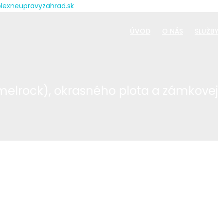
ÚVOD
O NÁS
SLUŽB
elrock), okrasného plota a zámkovej