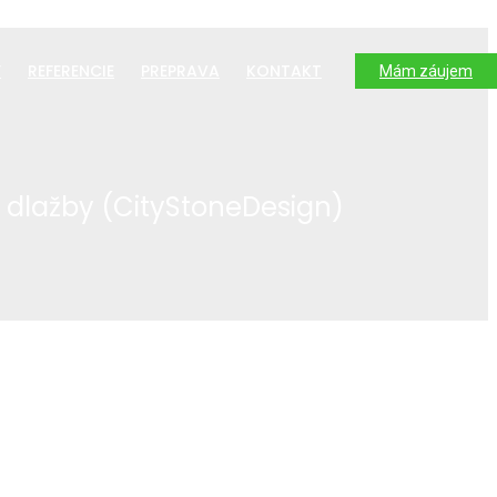
Y
REFERENCIE
PREPRAVA
KONTAKT
Mám záujem
 dlažby (CityStoneDesign)