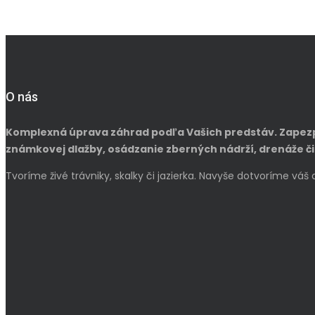
O nás
Komplexná úprava záhrad podľa Vašich predstáv. Zapez
známkovej dlažby, osádzanie zberných nádrží, drenáže či
Tvoríme živé trávniky, skalky či jazierka. Navyše dotvoríme v