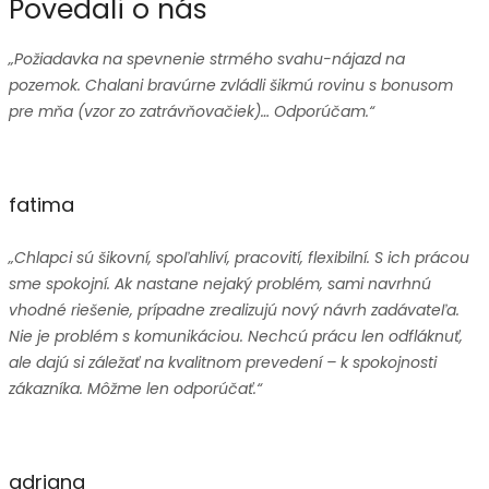
Povedali o nás
„Požiadavka na spevnenie strmého svahu-nájazd na
pozemok. Chalani bravúrne zvládli šikmú rovinu s bonusom
pre mňa (vzor zo zatrávňovačiek)… Odporúčam.“
fatima
„Chlapci sú šikovní, spoľahliví, pracovití, flexibilní. S ich prácou
sme spokojní. Ak nastane nejaký problém, sami navrhnú
vhodné riešenie, prípadne zrealizujú nový návrh zadávateľa.
Nie je problém s komunikáciou. Nechcú prácu len odfláknuť,
ale dajú si záležať na kvalitnom prevedení – k spokojnosti
zákazníka. Môžme len odporúčať.“
adriana