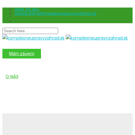
0905 713 363
objednavky@komplexneupravyzahrad.sk
binjaitoto
Mám záujem
ÚVOD
O NÁS
SLUŽBY
REFERENCIE
PREPRAVA
KONTAKT