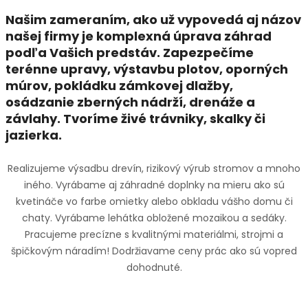
Našim zameraním, ako už vypovedá aj názov
našej firmy je komplexná úprava záhrad
podľa Vašich predstáv. Zapezpečíme
terénne upravy, výstavbu plotov, oporných
múrov, pokládku zámkovej dlažby,
osádzanie zberných nádrží, drenáže a
závlahy.
Tvoríme živé trávniky, skalky či
jazierka.
Realizujeme výsadbu drevín, rizikový výrub stromov a mnoho
iného. Vyrábame aj záhradné doplnky na mieru ako sú
kvetináče vo farbe omietky alebo obkladu vášho domu či
chaty. Vyrábame lehátka obložené mozaikou a sedáky.
Pracujeme precízne s kvalitnými materiálmi, strojmi a
špičkovým náradím! Dodržiavame ceny prác ako sú vopred
dohodnuté.