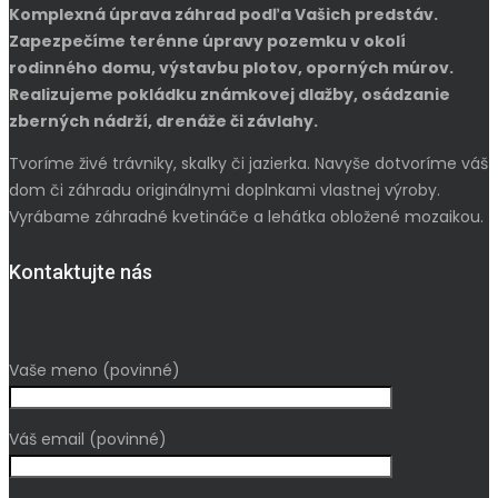
Komplexná úprava záhrad podľa Vašich predstáv.
Zapezpečíme terénne úpravy pozemku v okolí
rodinného domu, výstavbu plotov, oporných múrov.
Realizujeme pokládku známkovej dlažby, osádzanie
zberných nádrží, drenáže či závlahy.
Tvoríme živé trávniky, skalky či jazierka. Navyše dotvoríme váš
dom či záhradu originálnymi doplnkami vlastnej výroby.
Vyrábame záhradné kvetináče a lehátka obložené mozaikou.
Kontaktujte nás
Vaše meno (povinné)
Váš email (povinné)